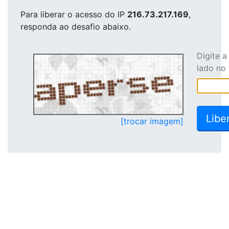
Para liberar o acesso
do IP
216.73.217.169
,
responda ao desafio abaixo.
Digite 
lado no
[trocar imagem]